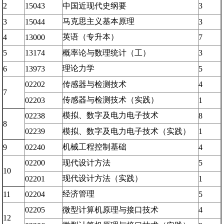
2
15043
中国近现代史纲要
3
马克思主义基本原理
3
15044
3
英语（专升本）
4
13000
7
5
13174
概率论与数理统计（工）
3
理论力学
6
13973
5
02202
传感器与检测技术
4
7
传感器与检测技术（实践）
02203
1
模拟、数字及电力电子技术
02238
8
8
02239
模拟、数字及电力电子技术（实践）
1
机械工程控制基础
9
02240
4
02200
现代设计方法
5
10
现代设计方法（实践）
02201
1
经济管理
11
02204
5
02205
微型计算机原理与接口技术
4
12