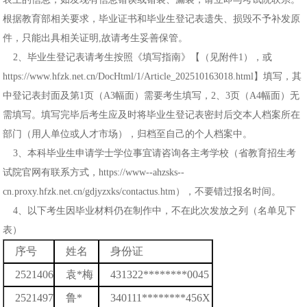
根据教育部相关要求，毕业证书和毕业生登记表遗失、损毁不予补发原
件，只能出具相关证明,故请考生妥善保管。
2、毕业生登记表请考生按照《填写指南》【（见附件1），或
https://www.hfzk.net.cn/DocHtml/1/Article_202510163018.html】填写，其
中登记表封面及第1页（A3幅面）需要考生填写，2、3页（A4幅面）无
需填写。填写完毕后考生应及时将毕业生登记表密封后交本人档案所在
部门（用人单位或人才市场），归档至自己的个人档案中。
3、本科毕业生申请学士学位事宜请咨询各主考学校（省教育招生考
试院官网有联系方式，https://www--ahzsks--
cn.proxy.hfzk.net.cn/gdjyzxks/contactus.htm），不要错过报名时间。
4、以下考生因毕业材料仍在制作中，不在此次发放之列（名单见下
表）
序号
姓名
身份证
2521406
袁*梅
431322********0045
2521497
鲁*
340111********456X