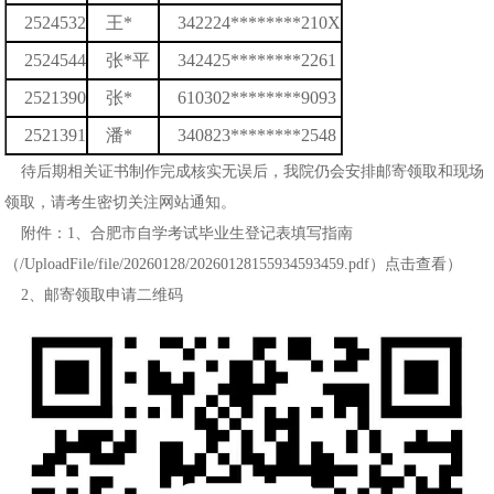
2524532
王*
342224********210X
2524544
张*平
342425********2261
2521390
张*
610302********9093
2521391
潘*
340823********2548
待后期相关证书制作完成核实无误后，我院仍会安排邮寄领取和现场
领取，请考生密切关注网站通知。
附件：
1、合肥市自学考试毕业生登记表填写指南
（
/UploadFile/file/20260128/20260128155934593459.pdf
）点击查看）
2、邮寄领取申请二维码